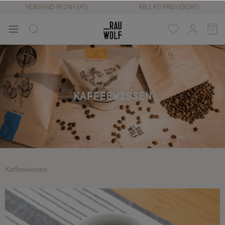
VERSAND IN 24H (AT)
AB 1 KG FREI (DE/AT)
KAFFEEWISSEN
Kaffeewissen