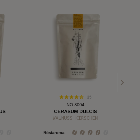
25
NO 3004
US
CERASUM DULCIS
WALNUSS KIRSCHEN
HA
Röstaroma