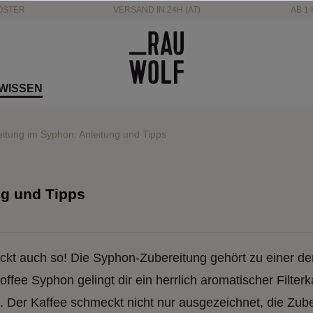
ÖSTER
VERSAND IN 24H (AT)
AB 1 
WISSEN
itung im Syphon: Anleitung und Tipps
ng und Tipps
meckt auch so! Die Syphon-Zubereitung gehört zu einer d
ffee Syphon gelingt dir ein herrlich aromatischer Filter
 Der Kaffee schmeckt nicht nur ausgezeichnet, die Zuber