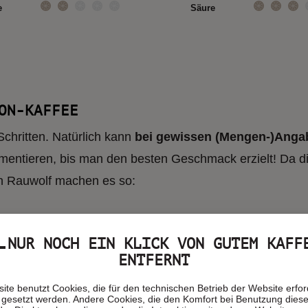
e
Säure
 € 10,90 *
ab € 10,90 *
(€ 43,60 / kg)
(€ 43,60 /
ON-KAFFEE
eukunden-Rabatt**
Schritten. Natürlich kann
bei gewissen (Mengen-)Anga
imentieren, bis man den besten Geschmack erzielt! Da d
on Rauwolf machen es so:
Du kennst RAUWOLF noch nicht
t Code für
NUR NOCH EIN KLICK VON GUTEM KAFF
10% Neukunden-Rabatt**
kopieren und direk
deinem ersten Einkauf einlösen:
ENTFERNT
SCHRITT 1 – KAFFEE 
ite benutzt Cookies, die für den technischen Betrieb der Website erford
 gesetzt werden. Andere Cookies, die den Komfort bei Benutzung dies
Ein frisch gemahlenes Kaff
Code:
welcome10