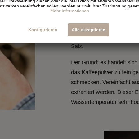
der Direktwerbung dienen oder die Interaktion mit anderen Websites un
tzwerken vereinfachen sollen, werden nur mit Ihrer Zustimmung geset
außergewöhnlichen Ges
Mehr Informationen
nach kurzer Zeit wichtige A
portionsweise und unmittel
Konfigurieren
Alle akzeptieren
dir,
einen groben Mahlgra
Salz.
Versand in 24h ab
Schmeckt oder
Der Grund: es handelt sic
1 KG frachtfrei (DE & AT)
Geld zurück
das Kaffeepulver zu fein g
schmecken. Vereinfacht ausg
extrahiert werden. Dieser E
Wassertemperatur sehr hoc