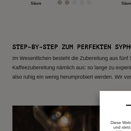
Säure
Säur
€ 10,90 *
ab
(€ 43,60 / kg)
STEP-BY-STEP ZUM PERFEKTEN SYPH
RAUWOLF mit 10% N
Im Wesentlichen besteht die Zubereitung aus fünf 
Kaffeezubereitung nämlich aus: so lange zu exper
also ruhig ein wenig herumprobiert werden. Wir v
Jetz
Diese Webs
und stets