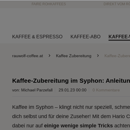
FAIRE ROHKAFFEES
DIREKT VOM R
KAFFEE & ESPRESSO
KAFFEE-ABO
KAFFEE-
rauwolf-coffee.at
Kaffee Zubereitung
Kaffee-Zubere
Kaffee-Zubereitung im Syphon: Anleitu
von:
Michael Parzefall
29.01.23 00:00
0 Kommentare
Kaffee im Syphon – klingt nicht nur speziell, sch
dich selbst und für deine Zuseher! Mit dem Hario Co
dabei nur auf
einige wenige simple Tricks
achten.