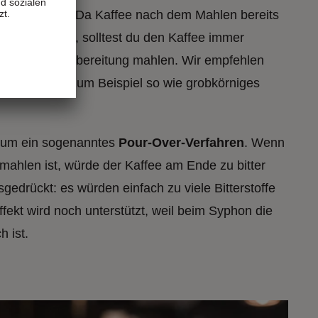
d sozialen
zt.
chmack
geht. Da Kaffee nach dem Mahlen bereits
romen verliert, solltest du den Kaffee immer
bar vor der Zubereitung mahlen. Wir empfehlen
d
zu wählen, zum Beispiel so wie grobkörniges
h um ein sogenanntes
Pour-Over-Verfahren
. Wenn
emahlen ist, würde der Kaffee am Ende zu bitter
edrückt: es würden einfach zu viele Bitterstoffe
ffekt wird noch unterstützt, weil beim Syphon die
h ist.