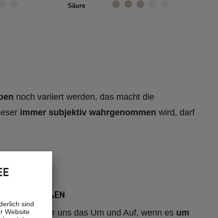
Säure
€ 14,90 *
 kg)
(€ 59,60 / kg)
ben
noch variiert werden, das macht die
ieser
immer subjektiv wahrgenommen
wird, darf
?
EE
t mit
FRISCH MAHLEN
erlich sind
er Website
eepulver ist für uns das Um und Auf, wenn es
um