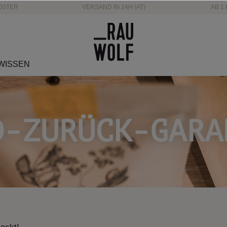
ÖSTER
VERSAND IN 24H (AT)
AB 1 
WISSEN
D-ZURÜCK-GARA