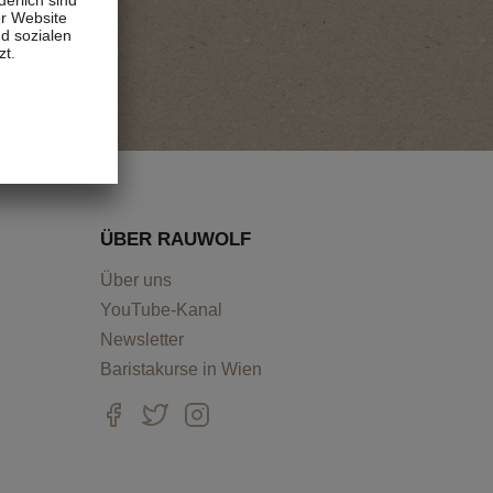
er Website
d sozialen
zt.
ÜBER RAUWOLF
Über uns
YouTube-Kanal
Newsletter
Baristakurse in Wien