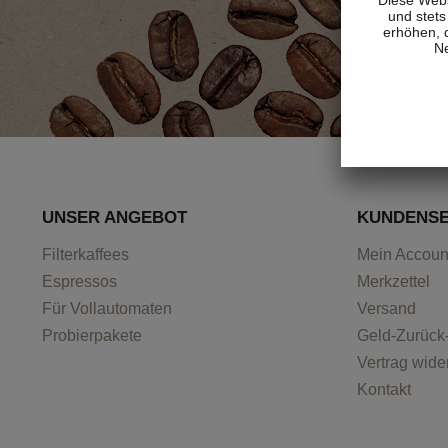
und stets
erhöhen, 
Ne
UNSER ANGEBOT
KUNDENSE
Filterkaffees
Mein Accoun
Espressos
Merkzettel
Für Vollautomaten
Versand
Probierpakete
Geld-Zurück
Vertrag wide
Kontakt