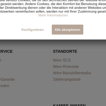
 gesetzt werden. Andere Cookies, die den Komfort bei Benutzung dies
der Direktwerbung dienen oder die Interaktion mit anderen Websites un
tzwerken vereinfachen sollen, werden nur mit Ihrer Zustimmung geset
Mehr Informationen
Konfigurieren
Alle akzeptieren
RVICE
STANDORTE
t
Wien SCS
Wien Riverside
Wien Mariahilferstraße
-Garantie
Stellenangebote
rrufen
KAFFEE-WISSEN