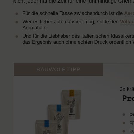
Nicht jeder hat die Zeit für eine fünfminütige Ch
Für die schnelle Tasse zwischendurch ist die
Aer
Wer es lieber automatisiert mag, sollte den
Volla
Aromafülle.
Und für die Liebhaber des italienischen Klassiker
das Ergebnis auch ohne echten Druck ordentlich W
RAUWOLF TIPP
3x krä
Pr
p
op
k