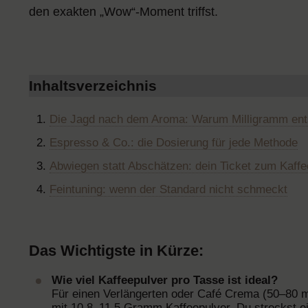
den exakten „Wow“-Moment triffst.
Inhaltsverzeichnis
Die Jagd nach dem Aroma: Warum Milligramm ent
Espresso & Co.: die Dosierung für jede Methode
Abwiegen statt Abschätzen: dein Ticket zum Kaff
Feintuning: wenn der Standard nicht schmeckt
Das Wichtigste in Kürze:
Wie viel Kaffeepulver pro Tasse ist ideal?
Für einen Verlängerten oder Café Crema (50–80 m
mit 10,8–11,5 Gramm Kaffeepulver. Du streckst 