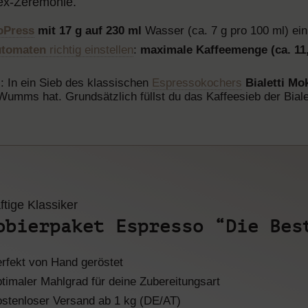
emex-Zeremonie.
oPress
mit 17 g auf 230 ml
Wasser (ca. 7 g pro 100 ml) ein
utomaten
richtig einstellen
:
maximale Kaffeemenge (ca. 1
s: In ein Sieb des klassischen
Espressokochers
Bialetti Mo
umms hat. Grundsätzlich füllst du das Kaffeesieb der Biale
ftige Klassiker
obierpaket Espresso “Die Bes
erfekt von Hand geröstet
timaler Mahlgrad für deine Zubereitungsart
ostenloser Versand ab 1 kg (DE/AT)