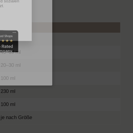
d sozialen
zt.
ema erzielen.
Wassermenge
20–30 ml
40–60 ml
20–30 ml
100 ml
230 ml
100 ml
je nach Größe