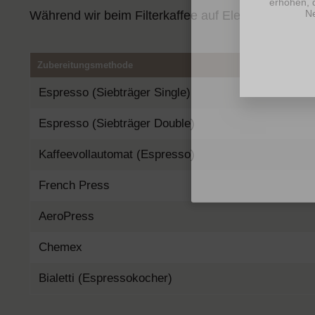
erhöhen, 
Ne
Während wir beim Filterkaffee auf Eleganz setzen,
Zubereitungsmethode
Espresso (Siebträger Single)
Espresso (Siebträger Double)
Versan
1 KG frach
Kaffeevollautomat (Espresso)
French Press
AeroPress
Chemex
Bialetti (Espressokocher)