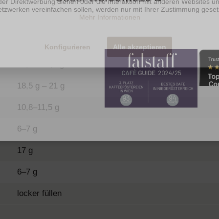
der Direktwerbung dienen oder die Interaktion mit anderen Websites un
tzwerken vereinfachen sollen, werden nur mit Ihrer Zustimmung geset
 wollen wir beim Espresso pure Kraft und eine dichte Cr
Mehr Informationen
Kaffeemenge
Konfigurieren
Alle akzeptieren
10,8 – 11,5 g
18,5 g – 21 g
d in 24h ab
Schmeckt oder
tfrei (DE & AT)
Geld zurück
10,8–11,5 g
6–7 g
17 g
6–7 g
locker füllen