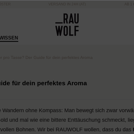
ÖSTER
VERSAND IN 24H (AT)
AB 1 
WISSEN
er pro Tasse? Der Guide für dein perfektes Aroma
ide für dein perfektes Aroma
e Wandern ohne Kompass: Man bewegt sich zwar vorwärt
Gold und mal wie eine bittere Enttäuschung schmeckt, li
rtvollen Bohnen. Wir bei RAUWOLF wollen, dass du das