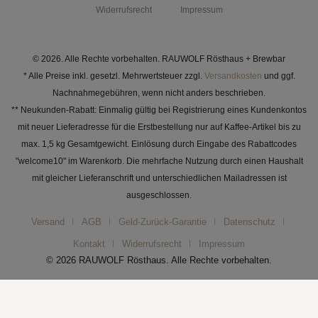
Widerrufsrecht
Impressum
© 2026. Alle Rechte vorbehalten. RAUWOLF Rösthaus + Brewbar
* Alle Preise inkl. gesetzl. Mehrwertsteuer zzgl.
Versandkosten
und ggf.
Nachnahmegebühren, wenn nicht anders beschrieben.
** Neukunden-Rabatt: Einmalig gültig bei Registrierung eines Kundenkontos
mit neuer Lieferadresse für die Erstbestellung nur auf Kaffee-Artikel bis zu
max. 1,5 kg Gesamtgewicht. Einlösung durch Eingabe des Rabattcodes
"welcome10" im Warenkorb. Die mehrfache Nutzung durch einen Haushalt
mit gleicher Lieferanschrift und unterschiedlichen Mailadressen ist
ausgeschlossen.
Versand
AGB
Geld-Zurück-Garantie
Datenschutz
Kontakt
Widerrufsrecht
Impressum
© 2026 RAUWOLF Rösthaus. Alle Rechte vorbehalten.