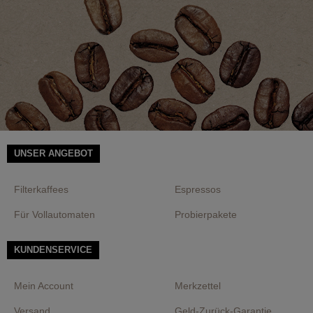
UNSER ANGEBOT
Filterkaffees
Espressos
Für Vollautomaten
Probierpakete
KUNDENSERVICE
Mein Account
Merkzettel
Versand
Geld-Zurück-Garantie