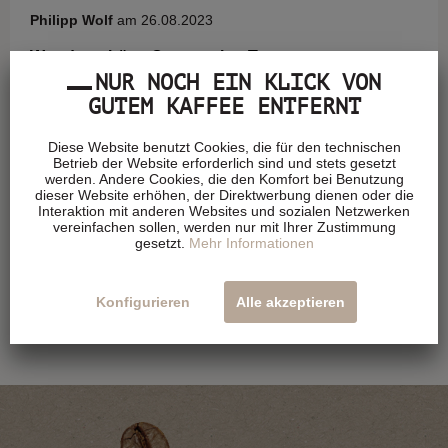
Philipp Wolf
am 26.08.2023
Wunderschöne Cappuccino Tasse
NUR NOCH EIN KLICK VON
Wunderschöne Cappuccino Tasse in Top Qualität. Kann man
GUTEM KAFFEE ENTFERNT
nur weiter empfehlen!
Diese Website benutzt Cookies, die für den technischen
Betrieb der Website erforderlich sind und stets gesetzt
werden. Andere Cookies, die den Komfort bei Benutzung
dieser Website erhöhen, der Direktwerbung dienen oder die
Interaktion mit anderen Websites und sozialen Netzwerken
Paul Bentkowski
am 11.06.2022
vereinfachen sollen, werden nur mit Ihrer Zustimmung
gesetzt.
Mehr Informationen
Hochwertiges Porzellan
hochwertig; da schmeckt der Espresso gleich nochmal viel
Konfigurieren
Alle akzeptieren
edler