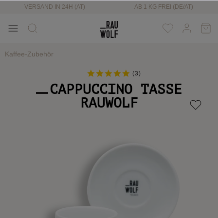
VERSAND IN 24H (AT)
AB 1 KG FREI (DE/AT)
Kaffee-Zubehör
(
3
)
CAPPUCCINO TASSE
RAUWOLF