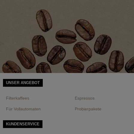
UNSER ANGEBOT
Filterkaffees
Espressos
Für Vollautomaten
Probierpakete
KUNDENSERVICE