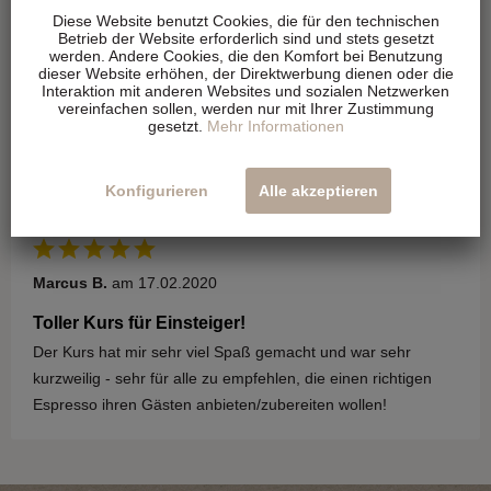
Monika Gegenbauer
am 17.07.2021
Diese Website benutzt Cookies, die für den technischen
Betrieb der Website erforderlich sind und stets gesetzt
Empfehlenswert
werden. Andere Cookies, die den Komfort bei Benutzung
dieser Website erhöhen, der Direktwerbung dienen oder die
Für alle die ihre Kaffeemaschine richtig bedienen und
Interaktion mit anderen Websites und sozialen Netzwerken
pflegen wollen, sehr zu empfehlen dieser Kurs. Sowohl
vereinfachen sollen, werden nur mit Ihrer Zustimmung
gesetzt.
Mehr Informationen
fachlich als auch in netter Atmosphäre einfach guten Kaffee
machen.
Konfigurieren
Alle akzeptieren
Marcus B.
am 17.02.2020
Toller Kurs für Einsteiger!
Der Kurs hat mir sehr viel Spaß gemacht und war sehr
kurzweilig - sehr für alle zu empfehlen, die einen richtigen
Espresso ihren Gästen anbieten/zubereiten wollen!