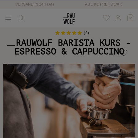
VERSAND IN 24H (AT)
AB 1 KG FREI (DE/AT)
(
3
)
RAUWOLF BARISTA KURS -
ESPRESSO & CAPPUCCINO