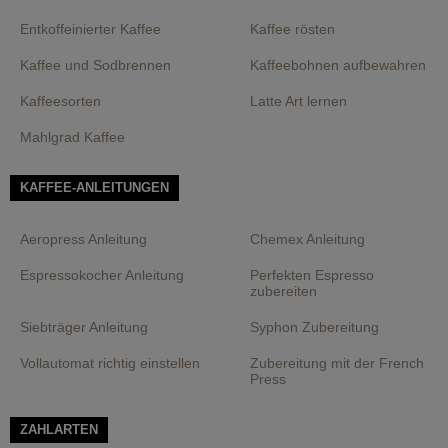
Entkoffeinierter Kaffee
Kaffee rösten
Kaffee und Sodbrennen
Kaffeebohnen aufbewahren
Kaffeesorten
Latte Art lernen
Mahlgrad Kaffee
KAFFEE-ANLEITUNGEN
Aeropress Anleitung
Chemex Anleitung
Espressokocher Anleitung
Perfekten Espresso
zubereiten
Siebträger Anleitung
Syphon Zubereitung
Vollautomat richtig einstellen
Zubereitung mit der French
Press
ZAHLARTEN