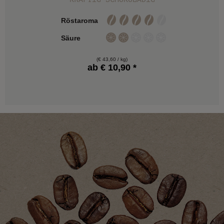
Röstaroma
Säure
(€ 43,60 / kg)
ab € 10,90 *