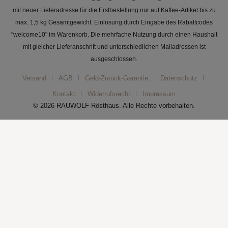
mit neuer Lieferadresse für die Erstbestellung nur auf Kaffee-Artikel bis zu
max. 1,5 kg Gesamtgewicht. Einlösung durch Eingabe des Rabattcodes
"welcome10" im Warenkorb. Die mehrfache Nutzung durch einen Haushalt
mit gleicher Lieferanschrift und unterschiedlichen Mailadressen ist
ausgeschlossen.
Versand
AGB
Geld-Zurück-Garantie
Datenschutz
Kontakt
Widerrufsrecht
Impressum
© 2026 RAUWOLF Rösthaus. Alle Rechte vorbehalten.
Du kennst RAUWOLF noch nicht?
Direkt
10% Neukunden-
Rabatt**
mit deinem ersten Einkauf einlösen: