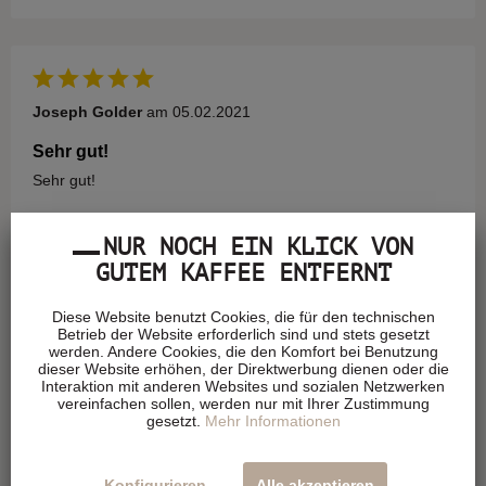
Joseph Golder
am 05.02.2021
Sehr gut!
Sehr gut!
NUR NOCH EIN KLICK VON
GUTEM KAFFEE ENTFERNT
Andrea Opawsky
am 14.01.2021
Diese Website benutzt Cookies, die für den technischen
Betrieb der Website erforderlich sind und stets gesetzt
Einfach köstlich!!!
werden. Andere Cookies, die den Komfort bei Benutzung
dieser Website erhöhen, der Direktwerbung dienen oder die
Interaktion mit anderen Websites und sozialen Netzwerken
vereinfachen sollen, werden nur mit Ihrer Zustimmung
gesetzt.
Mehr Informationen
Nam
am 12.12.2020
Konfigurieren
Alle akzeptieren