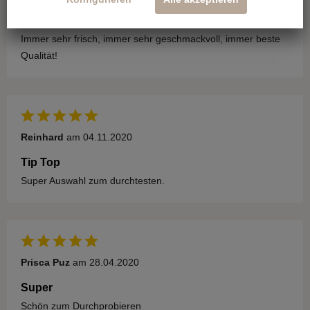
Immer beste Qualität
Immer sehr frisch, immer sehr geschmackvoll, immer beste
Qualität!
Reinhard
am 04.11.2020
Tip Top
Super Auswahl zum durchtesten.
Prisca Puz
am 28.04.2020
Super
Schön zum Durchprobieren