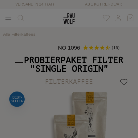
VERSAND IN 24H (AT)
AB 1 KG FREI (DE/AT)
Alle Filterkaffees
NO 1096
(
15
)
PROBIERPAKET FILTER
"SINGLE ORIGIN"
FILTERKAFFEE
BEST-
SELLER